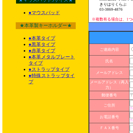
きりはりくらぶ
03-3869-4876
●マウスパッド
※複数有る場合は、1
★本革製キーホルダー★
●本革タイプ
●黒革タイプ
ご連絡内容
●赤革タイプ
●本革メタルプレート
氏名
タイプ
●ストラップタイプ
メールアドレス
●特殊ストラップタイ
プ
メールアドレス（再入
力）
郵便番号
ご住所
力
お電話番号
力
ＦＡＸ番号