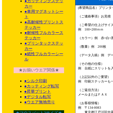
●カッティングステッ
カー
(希望商品名）プリンタ
●車用マグネットシー
（ご連絡事項）お見積
ト
●高耐候性プリントス
（ご希望の仕上げサイ
テッカー
例 100×200ｍｍ
●耐候性フルカラース
テッカー
（カラー）例 赤+白+
●プリンタックステッ
（数量）例 200枚
カー
●紙性フルカラーシー
（データ入稿）例 デ
ル
（その他の仕様）
例 台紙にスリットを
★お揃いウエア関係★
（上記以外のご要望）
●シルク印刷
例 印刷ステッカーも
●カッティング転写
（ご返信方法）
●昇華プリント
メールまたはＦＡＸ
●デジタル転写
●ウエア無地売り
（お客様情報）
例 〒134-0083
東京都江戸川区中葛西7-
★マウスパット3サイズ★