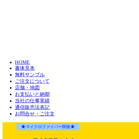
HOME
書体見本
無料サンプル
ご注文について
店舗・地図
お支払いと納期
当社の仕事実績
通信販売法表記
お問合せ・ご注文
★
★
マイクロファイバー関係