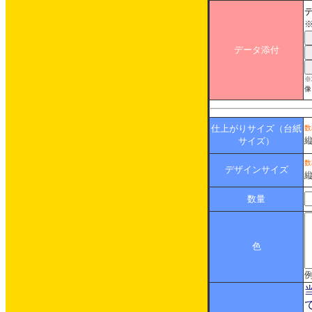
※
データ添付
※
像
仕上がりサイズ（台紙
数
サイズ）
数
デザインサイズ
数量
色